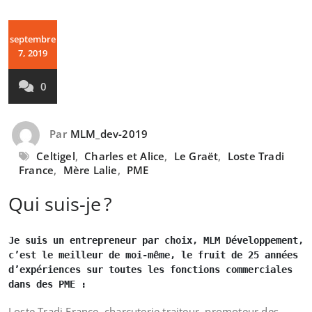
septembre
7, 2019
0
Par
MLM_dev-2019
Celtigel
,
Charles et Alice
,
Le Graët
,
Loste Tradi
France
,
Mère Lalie
,
PME
Qui suis-je ?
Je suis un entrepreneur par choix, MLM Développement, 
c’est le meilleur de moi-même, le fruit de 25 années 
d’expériences sur toutes les fonctions commerciales 
dans des PME :
Loste Tradi France, charcuterie traiteur, promoteur des